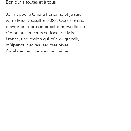
Bonjour à toutes et à tous,
Je m'appelle Chiara Fontaine et je suis
votre Miss Roussillon 2022. Quel honneur
d'avoir pu représenter cette merveilleuse
région au concours national de Miss
France, une région qui m'a vu grandir,
m'épanouir et réaliser mes rêves.
Catalane de pure souche, j'aime
profondément ma région et j'en suis fière
!
Au-delà du strass et des paillettes, Miss
France est une aventure humaine. J'ai eu
l'occasion de faire de merveilleuses
rencontres en échangeant avec vous et
toutes les personnes que j'ai croisées. Je
ne pourrais jamais vous dire a quel point
je suis reconnaissante du soutien et de
l'amour que vous m'avez apportés lors de
cette aventure. J'ai vécu chaque moment
à 200% et cela n'aurait pas été possible